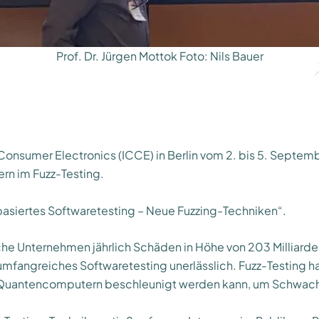
Prof. Dr. Jürgen Mottok Foto: Nils Bauer
onsumer Electronics (ICCE) in Berlin vom 2. bis 5. Septembe
rn im Fuzz-Testing.
siertes Softwaretesting – Neue Fuzzing-Techniken“.
he Unternehmen jährlich Schäden in Höhe von 203 Milliarden
umfangreiches Softwaretesting unerlässlich. Fuzz-Testing ha
 von Quantencomputern beschleunigt werden kann, um Schwach