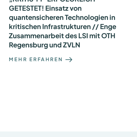
H
GETESTET! Einsatz von
R
I
quantensicheren Technologien in
F
T
kritischen Infrastrukturen // Enge
V
O
Zusammenarbeit des LSI mit OTH
N
D
Regensburg und ZVLN
R
.
R
:
MEHR ERFAHREN
O
F
B
Ü
E
R
R
A
T
C
M
K
A
E
I
R
E
:
R
S
I
C
H
E
R
E