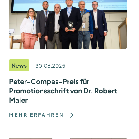
News
30.06.2025
Peter-Compes-Preis für
Promotionsschrift von Dr. Robert
Maier
:
MEHR ERFAHREN
P
E
T
E
R