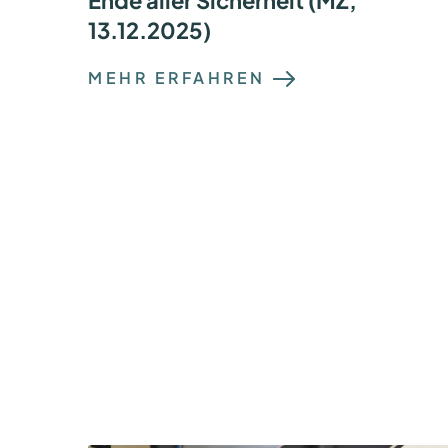
13.12.2025)
:
MEHR ERFAHREN
Z
E
I
T
U
N
G
S
A
R
T
I
K
E
L
:
D
E
R
Q
-
D
A