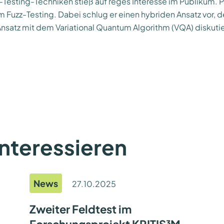
zz-Testing-Techniken stieß auf reges Interesse im Publikum. 
 Fuzz-Testing. Dabei schlug er einen hybriden Ansatz vor
satz mit dem Variational Quantum Algorithm (VQA) diskutie
interessieren
News
27.10.2025
Zweiter Feldtest im
Forschungsprojekt KRITIS³M