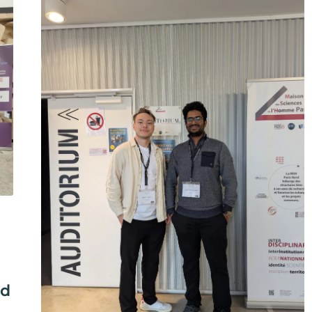
U
N
G
S
P
R
O
J
E
K
T
K
R
I
T
I
S
³
M
E
R
F
O
L
G
R
nd
E
I