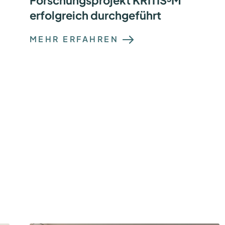
erfolgreich durchgeführt
:
MEHR ERFAHREN
Z
W
E
I
T
E
R
F
E
L
D
T
E
S
T
I
M
F
O
R
S
C
H