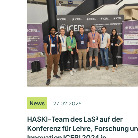
Y
–
D
A
S
E
N
D
E
A
L
L
E
R
S
I
C
H
E
R
H
News
27.02.2025
E
I
T
HASKI-Team des LaS³ auf der
(
M
Konferenz für Lehre, Forschung u
Z
,
Innovation ICERI 2024 in