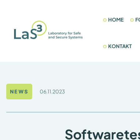
Zum
Inhalt
HOME
F
springen
KONTAKT
06.11.2023
NEWS
Softwaretes