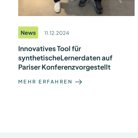
C
H
D
U
R
C
News
H
11.12.2024
G
E
F
Innovatives Tool für
Ü
synthetischeLernerdaten auf
H
R
Pariser Konferenzvorgestellt
T
:
MEHR ERFAHREN
I
N
N
O
V
A
T
I
V
E
S