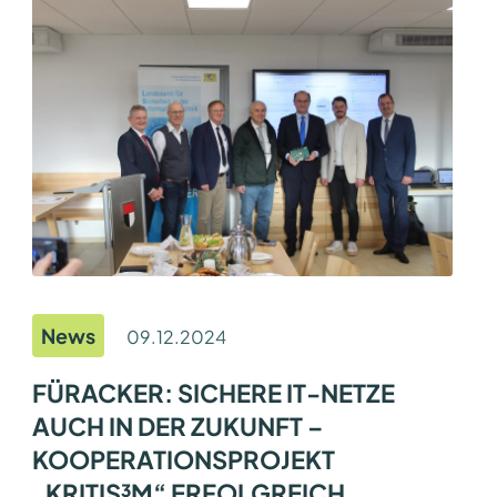
-
C
O
M
P
E
S
-
P
R
E
I
S
F
Ü
R
P
R
O
News
09.12.2024
M
O
T
FÜRACKER: SICHERE IT-NETZE
I
AUCH IN DER ZUKUNFT –
O
N
KOOPERATIONSPROJEKT
S
S
„KRITIS³M“ ERFOLGREICH
C