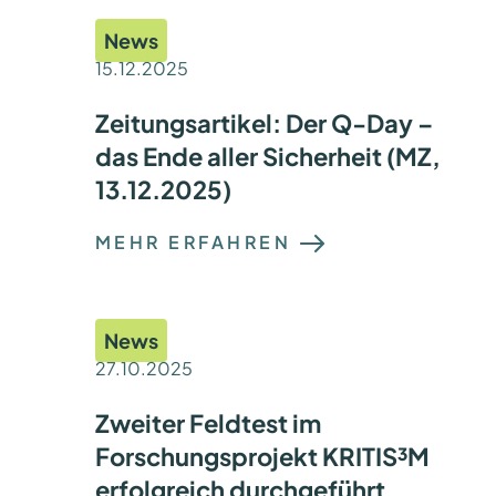
News
15.12.2025
Zeitungsartikel: Der Q-Day –
das Ende aller Sicherheit (MZ,
13.12.2025)
:
MEHR ERFAHREN
Z
E
I
T
U
News
N
G
27.10.2025
S
A
R
Zweiter Feldtest im
T
I
Forschungsprojekt KRITIS³M
K
erfolgreich durchgeführt
E