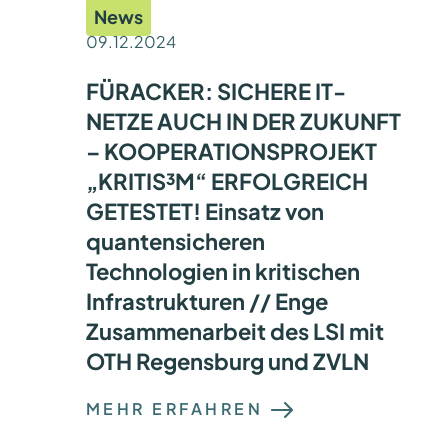
R
N
News
I
T
2
H
09.12.2024
0
E
2
T
4
I
FÜRACKER: SICHERE IT-
I
S
N
NETZE AUCH IN DER ZUKUNFT
C
S
H
– KOOPERATIONSPROJEKT
E
E
V
L
„KRITIS³M“ ERFOLGREICH
I
E
L
R
GETESTET! Einsatz von
L
N
A
E
quantensicheren
/
R
S
D
Technologien in kritischen
P
A
A
T
Infrastrukturen // Enge
N
E
I
N
Zusammenarbeit des LSI mit
E
A
N
OTH Regensburg und ZVLN
U
V
F
E
P
:
R
A
MEHR ERFAHREN
F
T
R
Ü
R
I