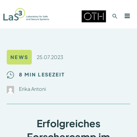
Zum
Inhalt
Suche
springen
Mai
Men
25.07.2023
NEWS
8 MIN LESEZEIT
Erika Antoni
Erfolgreiches
Forschercamp im