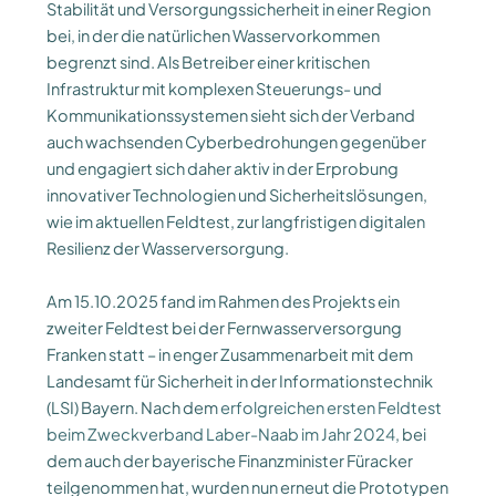
Stabilität und Versorgungssicherheit in einer Region
bei, in der die natürlichen Wasservorkommen
begrenzt sind. Als Betreiber einer kritischen
Infrastruktur mit komplexen Steuerungs- und
Kommunikationssystemen sieht sich der Verband
auch wachsenden Cyberbedrohungen gegenüber
und engagiert sich daher aktiv in der Erprobung
innovativer Technologien und Sicherheitslösungen,
wie im aktuellen Feldtest, zur langfristigen digitalen
Resilienz der Wasserversorgung.
Am 15.10.2025 fand im Rahmen des Projekts ein
zweiter Feldtest bei der Fernwasserversorgung
Franken statt – in enger Zusammenarbeit mit dem
Landesamt für Sicherheit in der Informationstechnik
(LSI) Bayern. Nach dem
erfolgreichen ersten Feldtest
beim Zweckverband Laber-Naab im Jahr 2024
, bei
dem auch der bayerische Finanzminister Füracker
teilgenommen hat, wurden nun erneut die Prototypen