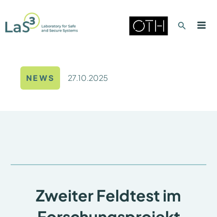
Zum
Inhalt
Suche
springen
Mai
Men
27.10.2025
NEWS
Zweiter Feldtest im
Forschungsprojekt