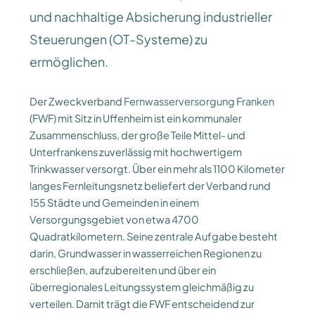
und nachhaltige Absicherung industrieller
Steuerungen (OT-Systeme) zu
ermöglichen.
Der Zweckverband
Fernwasserversorgung Franken
(FWF) mit Sitz in Uffenheim ist ein kommunaler
Zusammenschluss, der große Teile Mittel- und
Unterfrankens zuverlässig mit hochwertigem
Trinkwasser versorgt. Über ein mehr als 1100 Kilometer
langes Fernleitungsnetz beliefert der Verband rund
155 Städte und Gemeinden in einem
Versorgungsgebiet von etwa 4700
Quadratkilometern. Seine zentrale Aufgabe besteht
darin, Grundwasser in wasserreichen Regionen zu
erschließen, aufzubereiten und über ein
überregionales Leitungssystem gleichmäßig zu
verteilen. Damit trägt die FWF entscheidend zur