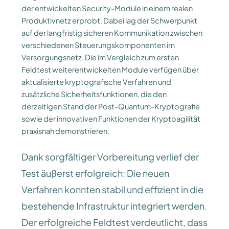
der entwickelten Security-Module in einem realen
Produktivnetz erprobt. Dabei lag der Schwerpunkt
auf der langfristig sicheren Kommunikation zwischen
verschiedenen Steuerungskomponenten im
Versorgungsnetz. Die im Vergleich zum ersten
Feldtest weiterentwickelten Module verfügen über
aktualisierte kryptografische Verfahren und
zusätzliche Sicherheitsfunktionen, die den
derzeitigen Stand der Post-Quantum-Kryptografie
sowie der innovativen Funktionen der Kryptoagilität
praxisnah demonstrieren.
Dank sorgfältiger Vorbereitung verlief der
Test äußerst erfolgreich: Die neuen
Verfahren konnten stabil und effizient in die
bestehende Infrastruktur integriert werden.
Der erfolgreiche Feldtest verdeutlicht, dass