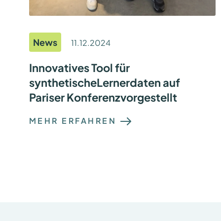
H
D
U
R
C
News
H
11.12.2024
G
E
F
Innovatives Tool für
Ü
synthetischeLernerdaten auf
H
R
Pariser Konferenzvorgestellt
T
:
MEHR ERFAHREN
I
N
N
O
V
A
T
I
V
E
S
T