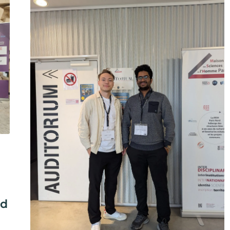
N
G
S
P
R
O
J
E
K
T
K
R
I
T
I
S
³
M
E
R
F
O
L
G
R
nd
E
I
C