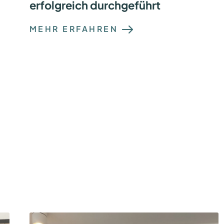
erfolgreich durchgeführt
:
MEHR ERFAHREN
Z
W
E
I
T
E
R
F
E
L
D
T
E
S
T
I
M
F
O
R
S
C
H
U