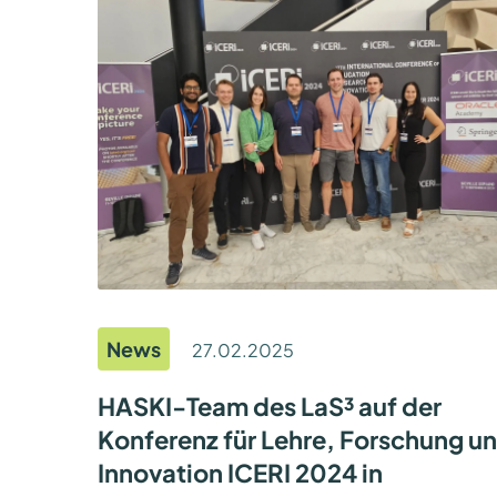
–
D
A
S
E
N
D
E
A
L
L
E
R
S
I
C
H
E
R
H
News
27.02.2025
E
I
T
HASKI-Team des LaS³ auf der
(
M
Konferenz für Lehre, Forschung u
Z
,
Innovation ICERI 2024 in
1