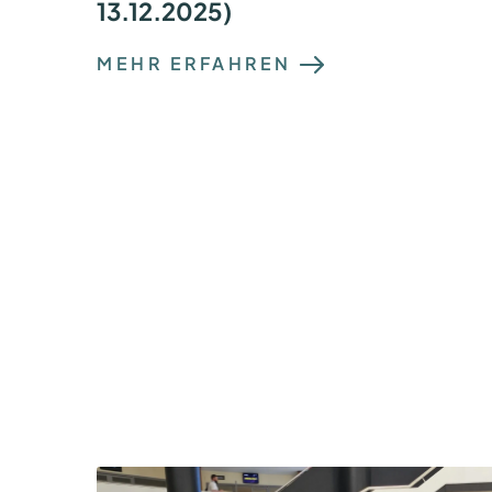
13.12.2025)
:
MEHR ERFAHREN
Z
E
I
T
U
N
G
S
A
R
T
I
K
E
L
:
D
E
R
Q
-
D
A
Y