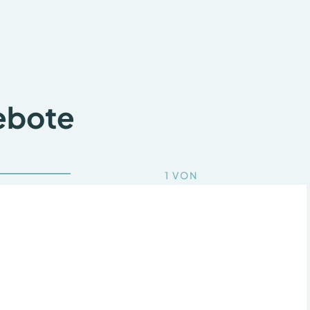
T
-
N
E
T
Z
E
A
U
ebote
C
H
I
N
D
E
R
1
VON
Z
U
K
U
N
F
T
–
K
O
O
P