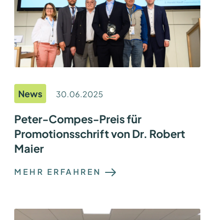
News
30.06.2025
Peter-Compes-Preis für
Promotionsschrift von Dr. Robert
Maier
:
MEHR ERFAHREN
P
E
T
E
R
-