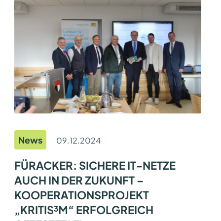
C
O
M
P
E
S
-
P
R
E
I
S
F
Ü
R
P
R
O
News
09.12.2024
M
O
T
FÜRACKER: SICHERE IT-NETZE
I
AUCH IN DER ZUKUNFT –
O
N
KOOPERATIONSPROJEKT
S
S
„KRITIS³M“ ERFOLGREICH
C
H