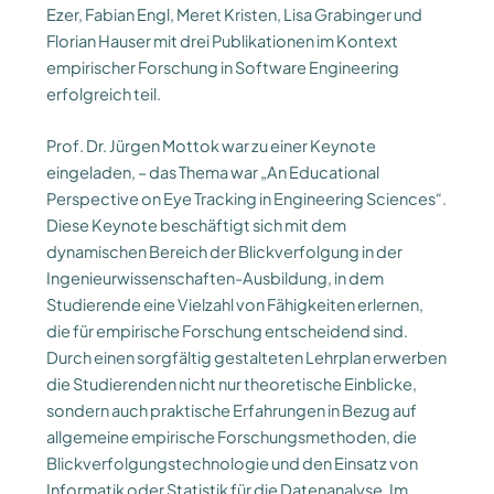
Ezer, Fabian Engl, Meret Kristen, Lisa Grabinger und
Florian Hauser mit drei Publikationen im Kontext
empirischer Forschung in Software Engineering
erfolgreich teil.
Prof. Dr. Jürgen Mottok war zu einer Keynote
eingeladen, – das Thema war „An Educational
Perspective on Eye Tracking in Engineering Sciences“.
Diese Keynote beschäftigt sich mit dem
dynamischen Bereich der Blickverfolgung in der
Ingenieurwissenschaften-Ausbildung, in dem
Studierende eine Vielzahl von Fähigkeiten erlernen,
die für empirische Forschung entscheidend sind.
Durch einen sorgfältig gestalteten Lehrplan erwerben
die Studierenden nicht nur theoretische Einblicke,
sondern auch praktische Erfahrungen in Bezug auf
allgemeine empirische Forschungsmethoden, die
Blickverfolgungstechnologie und den Einsatz von
Informatik oder Statistik für die Datenanalyse. Im