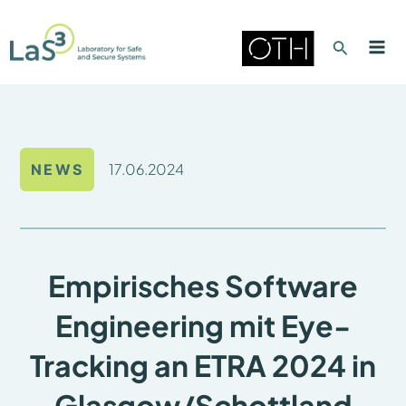
Zum
Inhalt
Suche
springen
Mai
Men
17.06.2024
NEWS
Empirisches Software
Engineering mit Eye-
Tracking an ETRA 2024 in
Glasgow/Schottland