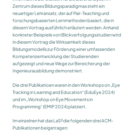
Zentrum dieses Bildungsparadigmas steht ein
neuartiger Lehransatz, der auf Pair-Teaching und
forschungsbasierten Lernmethoden basiert, die in
diesem Vortrag ausführlich erläutert werden. Anhand
konkreter Beispiele von Blickverfolgungsstudien wird
in diesem Vortrag die Wirksamkeit dieses
Bildungsmodells zur Förderung einer umfassenden
Kompetenzentwicklung der Studierenden
aufgezeigt und neue Wege zur Bereicherung der
Ingenieurausbildung demonstriert.
Die drei Publikatioen waren in den Workshops on „Eye
Tracking in Learning and Education“ (EduEye 2024)
und im „Workshop on Eye Movements in
Programming“ (EMIP 2024) platziert.
Im einzelnen hat das LaS³ die folgenden drei ACM-
Publikationen beigetragen: