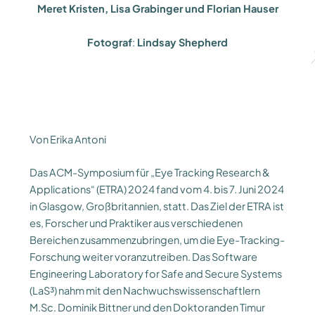
Meret Kristen, Lisa Grabinger und Florian Hauser
Fotograf
:
Lindsay Shepherd
Von Erika Antoni
Das ACM-Symposium für „Eye Tracking Research &
Applications“ (ETRA) 2024 fand vom 4. bis 7. Juni 2024
in Glasgow, Großbritannien, statt. Das Ziel der ETRA ist
es, Forscher und Praktiker aus verschiedenen
Bereichen zusammenzubringen, um die Eye-Tracking-
Forschung weiter voranzutreiben. Das Software
Engineering Laboratory for Safe and Secure Systems
(LaS³) nahm mit den Nachwuchswissenschaftlern
M.Sc. Dominik Bittner und den Doktoranden Timur