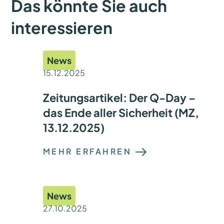
Das könnte Sie auch
interessieren
News
15.12.2025
Zeitungsartikel: Der Q-Day –
das Ende aller Sicherheit (MZ,
13.12.2025)
:
MEHR ERFAHREN
Z
E
I
T
U
News
N
G
27.10.2025
S
A