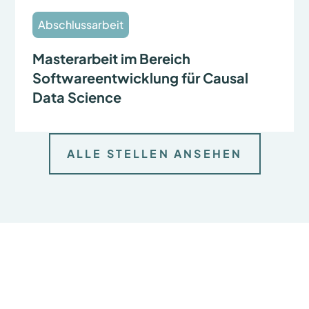
U
C
Abschlussarbeit
H
I
N
Masterarbeit im Bereich
D
E
Softwareentwicklung für Causal
R
Z
Data Science
U
K
U
N
F
ALLE STELLEN ANSEHEN
T
–
K
O
O
P
E
R
A
T
I
O
N
S